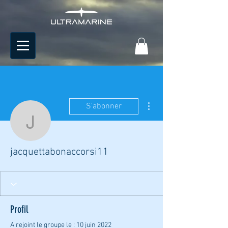
Plus d'actions
S'abonner
jacquettabonaccorsi11
jacquettabonaccorsi11
Profil
A rejoint le groupe le : 10 juin 2022