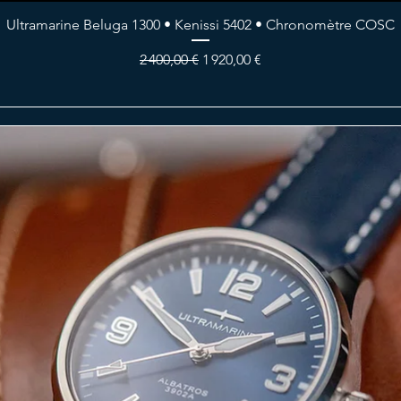
Ultramarine Beluga 1300 • Kenissi 5402 • Chronomètre COSC
Prix original
Prix promotionnel
2 400,00 €
1 920,00 €