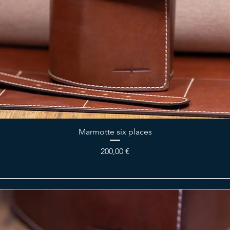
Marmotte six places
Prix
200,00 €