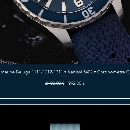
amarine Beluga 1111/1212/1311 • Kenissi 5402 • Chronomètre
Prix original
Prix promotionnel
2 490,00 €
1 992,00 €